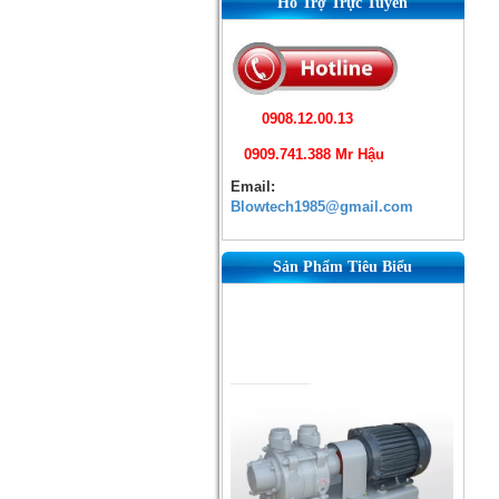
Hỗ Trợ Trực Tuyến
0908.12.00.13
0909.741.388 Mr Hậu
Email:
Blowtech1985@gmail.com
Sản Phẩm Tiêu Biểu