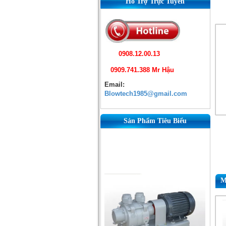
Hỗ Trợ Trực Tuyến
0908.12.00.13
0909.741.388 Mr Hậu
Email:
Blowtech1985@gmail.com
Sản Phẩm Tiêu Biểu
M