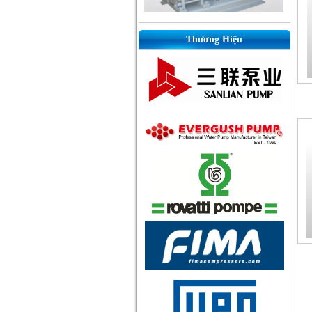
Thương Hiệu
GW-1H