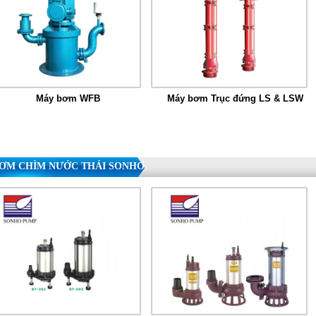
Máy bơm WFB
Máy bơm Trục đứng LS & LSW
ƠM CHÌM NƯỚC THẢI SONHO