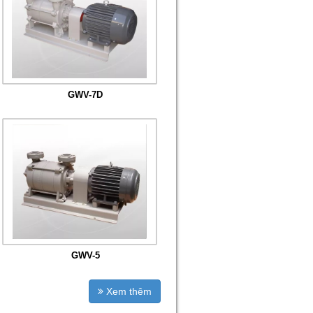
GWV-7D
GWV-5
Xem thêm