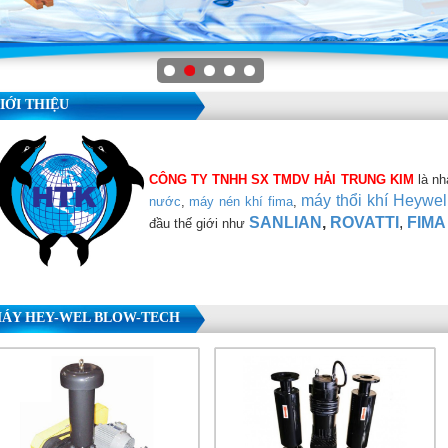
IỚI THIỆU
CÔNG TY TNHH SX TMDV
HẢI TRUNG KIM
là nh
máy thổi khí Heywel
nước
,
máy nén khí fima
,
SANLIAN
,
ROVATTI
,
FIMA
đầu thế giới như
ÁY HEY-WEL BLOW-TECH