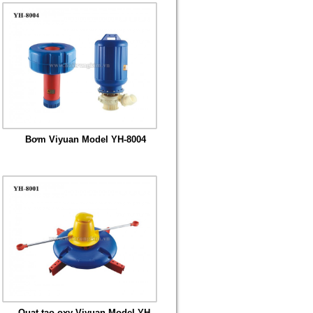
Bơm Viyuan Model YH-8004
Quạt tạo oxy Viyuan Model YH-