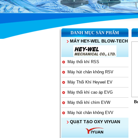
DANH MỤC SẢN PHẨM
MÁY HEY-WEL BLOW-TECH
Máy thổi khí RSS
Máy hút chân không RSV
Máy Thổi Khí Heywel EV
Máy thổi khí cao áp EVG
B
Máy thổi khí chìm EVW
Máy hút chân không EVV
QUẠT TẠO OXY VIYUAN