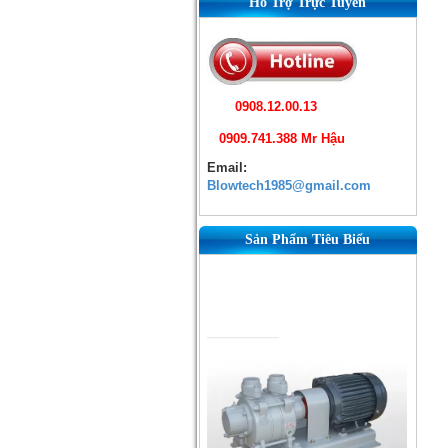
Hỗ Trợ Trực Tuyến
0908.12.00.13
0909.741.388 Mr Hậu
Email:
Blowtech1985@gmail.com
Sản Phẩm Tiêu Biểu