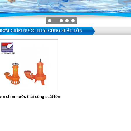
BƠM CHÌM NƯỚC THẢI CÔNG SUẤT LỚN
ơm chìm nước thải công suất lớn