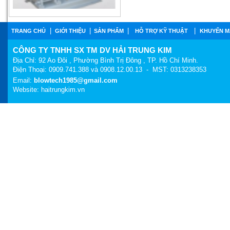
|
|
|
|
TRANG CHỦ
GIỚI THIỆU
SẢN PHẨM
HỖ TRỢ KỸ THUẬT
KHUYẾN M
CÔNG TY TNHH SX TM DV HẢI TRUNG KIM
GW-1H
Địa Chỉ: 92 Ao Đôi , Phường Bình Trị Đông , TP. Hồ Chí Minh.
Điện Thoại: 0909.741.388 và 0908.12.00.13 - MST: 0313238353
Email:
blowtech1985@gmail.com
Website:
haitrungkim.vn