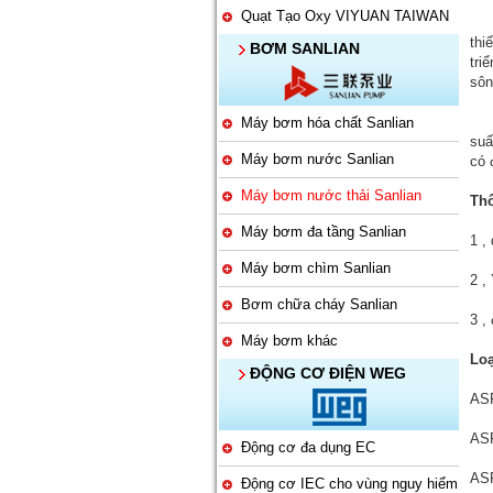
Quạt Tạo Oxy VIYUAN TAIWAN
ASP
thi
BƠM SANLIAN
tri
sôn
Tôi
Máy bơm hóa chất Sanlian
suấ
Máy bơm nước Sanlian
có 
Máy bơm nước thải Sanlian
Thô
Máy bơm đa tầng Sanlian
1 ,
Máy bơm chìm Sanlian
2 ,
Bơm chữa cháy Sanlian
3 ,
Máy bơm khác
Loạ
ĐỘNG CƠ ĐIỆN WEG
ASP
ASP
Động cơ đa dụng EC
ASP
Động cơ IEC cho vùng nguy hiểm