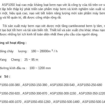
1050 loại cao mặc kháng loạt bơm nạo vét là công ty của tôi trên cơ sở 
ết lập bốn thập kỷ phát triển sản phẩm máy bơm và kinh nghiệm sản xuất
ển một, hiệu quả cao, nạo vét tiết kiệm năng lượng mới sản phẩm máy bơ
g và hồ quản trị, đã được công nhận rộng rãi.
 sản xuất máy bơm nạo vét được một tầng cantilevered bơm ly tâm, một
t tạo bọt tốt hơn và tài sản biển tốt. Thiết kế và sản xuất cho khác nhau n
được những lợi ích kinh tế toàn diện nhất theo yêu cầu của người dùng.
ng số hoạt động :
3
 dòng chảy lượng : 180 ~ 28000m
/ h
 Yang Cheng : 25 ~ 95 m
 đường kính đầu ra : 100 ~ 1200 mm
i Số :
1050-100-380 , ASP1050-150-380 , ASP1050-200-540 , ASP1050-250-680
1050-250-920 , ASP1050-300-870 , ASP1050-300-1150 , ASP1050-350-1220
1050-400-1070 , ASP1050-450-1260 , ASP1050-500-1480 , ASP1050-500-1