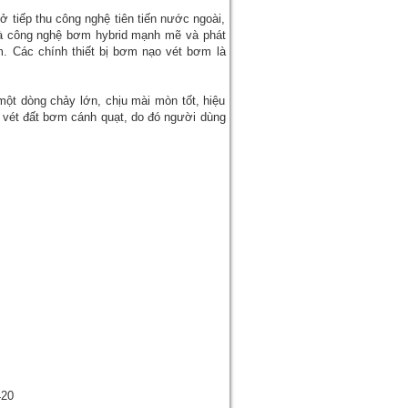
tiếp thu công nghệ tiên tiến nước ngoài,
 và công nghệ bơm hybrid mạnh mẽ và phát
m. Các chính thiết bị bơm nạo vét bơm là
 dòng chảy lớn, chịu mài mòn tốt, hiệu
ạo vét đất bơm cánh quạt, do đó người dùng
420