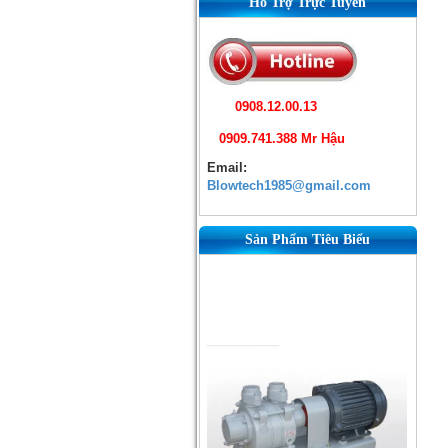
Hỗ Trợ Trực Tuyến
0908.12.00.13
0909.741.388 Mr Hậu
Email:
Blowtech1985@gmail.com
Sản Phẩm Tiêu Biểu