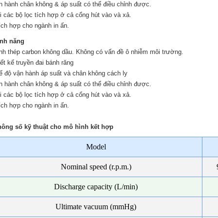
n hành chân không & áp suất có thể điều chỉnh được.
i các bộ lọc tích hợp ở cả cổng hút vào và xả.
ích hợp cho ngành in ấn.
nh năng
nh thép carbon không dầu. Không có vấn đề ô nhiễm môi trường.
iết kế truyền đai bánh răng
ế độ vận hành áp suất và chân không cách ly
n hành chân không & áp suất có thể điều chỉnh được.
i các bộ lọc tích hợp ở cả cổng hút vào và xả.
ích hợp cho ngành in ấn.
ông số kỹ thuật cho mô hình kết hợp
Model
Nominal speed (r.p.m.)
Discharge capacity (L/min)
Ultimate vacuum (mmHg)