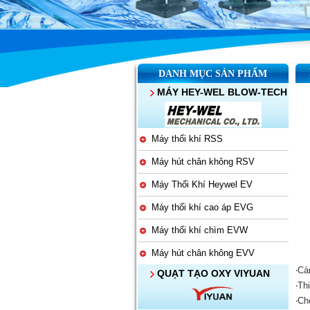
DANH MỤC SẢN PHẨM
MÁY HEY-WEL BLOW-TECH
Máy thổi khí RSS
Máy hút chân không RSV
Máy Thổi Khí Heywel EV
Máy thổi khí cao áp EVG
Máy thổi khí chìm EVW
Máy hút chân không EVV
‧Cá
QUẠT TẠO OXY VIYUAN
‧Th
‧Ch