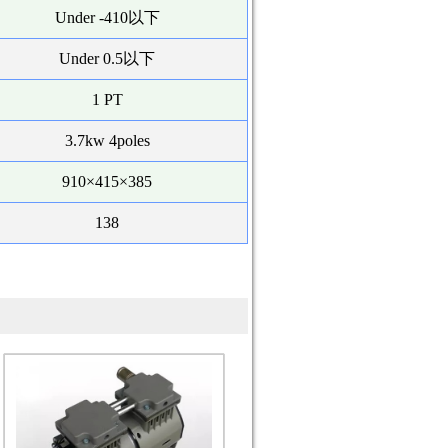
Under -410以下
Under 0.5以下
1 PT
3.7kw 4poles
910×415×385
138