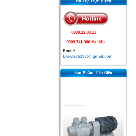
Hỗ Trợ Trực Tuyến
0908.12.00.13
0909.741.388 Mr Hậu
Email:
Blowtech1985@gmail.com
Sản Phẩm Tiêu Biểu