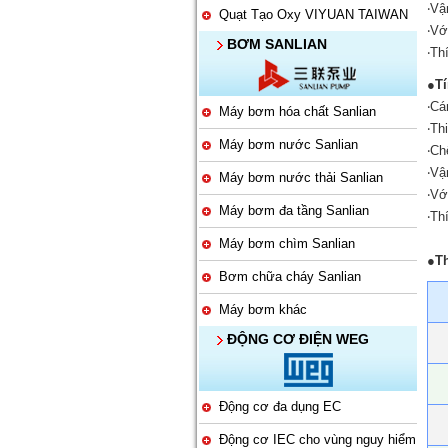
‧Vậ
Quạt Tạo Oxy VIYUAN TAIWAN
‧Vớ
BƠM SANLIAN
‧Th
●Tí
‧Cá
Máy bơm hóa chất Sanlian
‧Th
Máy bơm nước Sanlian
‧Ch
‧Vậ
Máy bơm nước thải Sanlian
‧Vớ
Máy bơm đa tầng Sanlian
‧Th
Máy bơm chìm Sanlian
●Th
Bơm chữa cháy Sanlian
Máy bơm khác
ĐỘNG CƠ ĐIỆN WEG
Động cơ đa dụng EC
Động cơ IEC cho vùng nguy hiểm