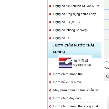
Động cơ tiêu chuẩn NEMA 60Hz
Động cơ ứng dụng chữa cháy
Động cơ 2 cực IEC
Động cơ phòng nổ Weg
Động cơ DC
BƠM CHÌM NƯỚC THẢI
SONHO
‧Ph
‧Kí
Bơm chìm nước thải
S
Bơm bể xử lý nước
Máy bơm chìm có lưới chắn rác
Bơm chìm đẩy cao
Bơm chìm nước thải công suất